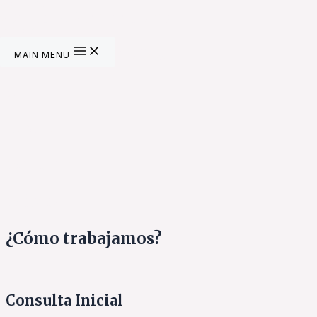
Derecho Penitenciario
Accidentes de Tráfico
MAIN MENU
Civil
Laboral
Mercantil
Música
¿Cómo trabajamos?
Consulta Inicial