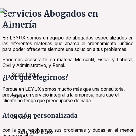
Ir al contenido
Servicios Abogados en
Almería
En LEYUX somos un equipo de abogados especializados en
las diferentes materias que abarca el ordenamiento jurídico
para poder ofrecerte siempre una solución a tus problemas.
Podemos asesorarte en materia Mercantil, Fiscal y Laboral;
Civil y Administrativo; y Penal.
Sobre Leyux
¿Por qué elegirnos?
Porque en LEYUX somos mucho más que una consultoría,
prestamos un servicio integral a la empresa, para que el
Equipo
cliente no tenga que preocuparse de nada.
Atención personalizada
Servicios
con la que resolvemos sus problemas y dudas en el menor
ALTERNAR MENÚ
tiempo posible.