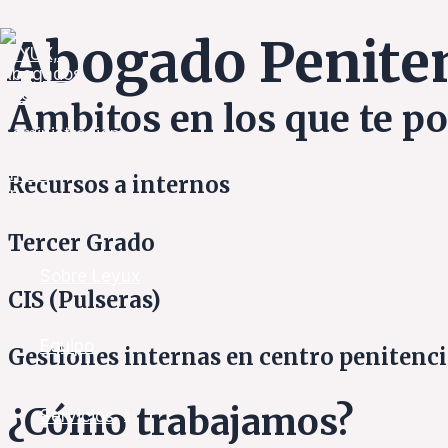
Ir al contenido
Abogado Peniten
Ámbitos en los que te 
Recursos a internos
Tercer Grado
Sobre Leyux
CIS (Pulseras)
Equipo
Gestiones internas en centro penitencia
¿Cómo trabajamos?
Servicios